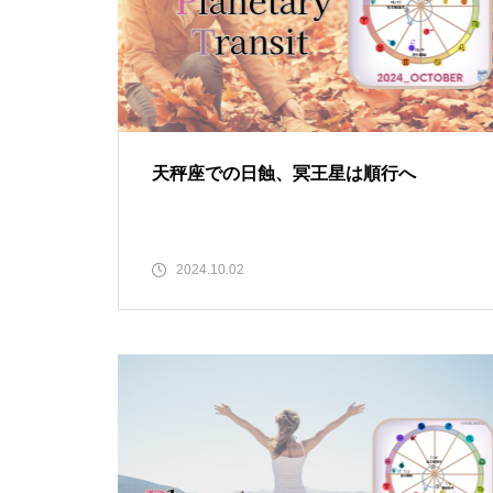
天秤座での日蝕、冥王星は順行へ
2024.10.02