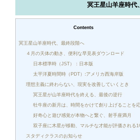
冥王星山羊座時代
Contents
冥王星山羊座時代、最終段階へ
４月の天体の動き、便利な早見表ダウンロード
日本標準時（JST）：日本版
太平洋夏時間時（PDT）:アメリカ西海岸版
理想主義に終わらない、現実を改善していくとき
冥王星が山羊座時代を終える、最後の逆行
牡牛座の新月は、時間をかけて創り上げることを
好奇心と遊び感覚が本物へと繋ぐ、射手座満月
双子座に木星が移動、マルチな才能が評価される1
スタディクラスのお知らせ