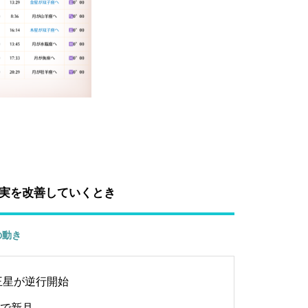
実を改善していくとき
の動き
王星が逆行開始
で新月